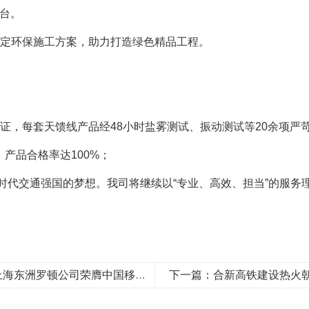
平台。
定环保施工方案，助力打造绿色精品工程。
系认证，每套天馈线产品经48小时盐雾测试、振动测试等20余项严
产品合格率达100%；
代交通强国的梦想。我司将继续以“专业、高效、担当”的服务理
上一篇：同频共振启新程 携手共赢创未来——热烈祝贺上海东洲罗顿公司荣膺中国移动绿色天线集采佳绩
下一篇：合新高铁建设热火